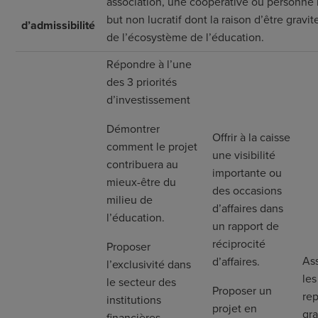
association, une coopérative ou personne
but non lucratif dont la raison d’être gravit
d’admissibilité
de l’écosystème de l’éducation.
Répondre à l’une
des 3 priorités
d’investissement
Démontrer
Offrir à la caisse
comment le projet
une visibilité
contribuera au
importante ou
mieux-être du
des occasions
milieu de
d’affaires dans
l’éducation.
un rapport de
réciprocité
Proposer
As
d’affaires.
l’exclusivité dans
les
le secteur des
Proposer un
re
institutions
projet en
gr