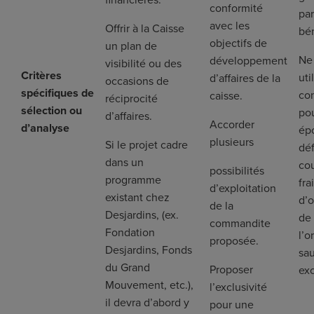
financières.
conformité
par
avec les
Offrir à la Caisse
bé
objectifs de
un plan de
Ne
développement
visibilité ou des
Critères
uti
d’affaires de la
occasions de
spécifiques de
con
caisse.
réciprocité
sélection ou
po
d’affaires.
Accorder
d’analyse
ép
plusieurs
Si le projet cadre
déf
dans un
cou
possibilités
programme
fra
d’exploitation
existant chez
d’
de la
Desjardins, (ex.
de
commandite
Fondation
l’o
proposée.
Desjardins, Fonds
sa
du Grand
Proposer
ex
Mouvement, etc.),
l’exclusivité
il devra d’abord y
pour une