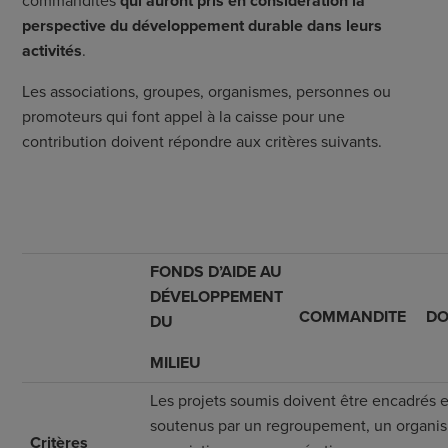
commandites
qui auront pris en considération la
perspective du développement durable dans leurs
activités
.
Les associations, groupes, organismes, personnes ou
promoteurs qui font appel à la caisse pour une
contribution doivent répondre aux critères suivants.
F
ONDS D
’
AIDE AU
DÉVELOPPEMENT
C
OMMANDITE
D
DU
MILIEU
Les projets soumis doivent être encadrés e
soutenus par un regroupement, un organi
Critères