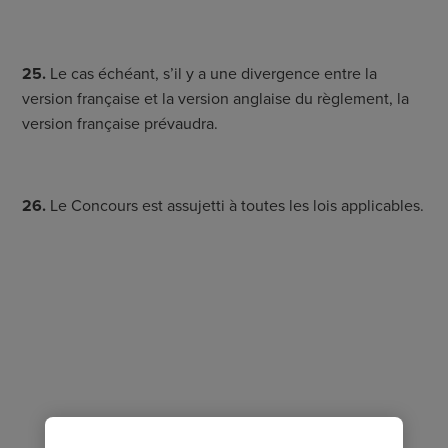
25.
Le cas échéant, s’il y a une divergence entre la
version française et la version anglaise du règlement, la
version française prévaudra.
26.
Le Concours est assujetti à toutes les lois applicables.